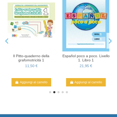
Il Pitto-quaderno della
Español poco a poco. Livello
:
grafomotricità 1
1. Libro 1
11,50 €
21,95 €
Aggiungi al carrello
Aggiungi al carrello