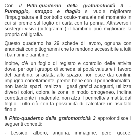
Con
il
Pitto-quaderno della grafomotricità 3 –
Punteggio, strappo e ritaglio
si vuole migliorare
l’impugnatura e il controllo oculo-manuale nel momento in
cui si preme sul foglio di carta con la penna. Attraverso i
sostegni visivi (pittogrammi) il bambino può migliorare la
propria calligrafia.
Questo quaderno ha 29 schede di lavoro, ognuna con
enunciati con pittogrammi che lo rendono accessibile a tutti
i bambini e bambine.
Inoltre, c’è un foglio di registro e controllo delle attività
dove, per ogni gruppo di schede, si potrà valutare il lavoro
del bambino: si adatta allo spazio, non esce dai confini,
impugna correttamente, preme bene con il pennello/matita,
non lascia spazi, realizza i gesti grafici adeguati, utilizza
diversi colori, colora le zone in modo omogeneo, inclina
correttamente il materiale, non alza il pennello/la matita dal
foglio. Tutto ciò con la possibilità di calcolare un risultato
finale.
Il Pitto-quaderno della grafomotricità 3
approfondisce i
seguenti concetti:
- Lessico: albero, anguria, immagine, pere, gocce,