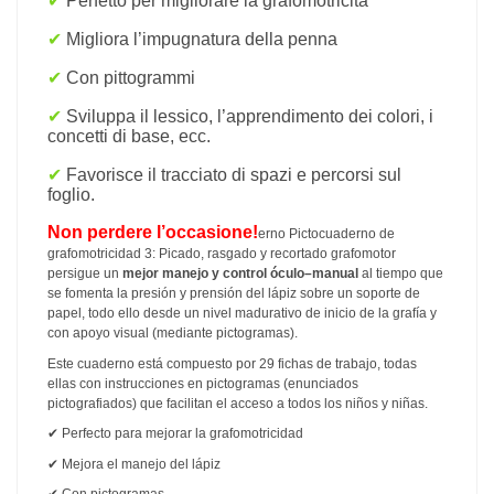
✔
Perfetto per migliorare la grafomotricità
✔
Migliora l’impugnatura della penna
✔
Con pittogrammi
✔
Sviluppa il lessico, l’apprendimento dei colori, i
concetti di base, ecc.
✔
Favorisce il tracciato di spazi e percorsi sul
foglio.
Non perdere l’occasione!
erno Pictocuaderno de
grafomotricidad 3: Picado, rasgado y recortado grafomotor
persigue un
mejor manejo y control óculo–manual
al tiempo que
se fomenta la presión y prensión del lápiz sobre un soporte de
papel, todo ello desde un nivel madurativo de inicio de la grafía y
con apoyo visual (mediante pictogramas).
Este cuaderno está compuesto por 29 fichas de trabajo, todas
ellas con
instrucciones en pictogramas (enunciados
pictografiados) que facilitan el acceso a todos los niños y niñas.
✔
Perfecto para mejorar la grafomotricidad
✔
Mejora el manejo del lápiz