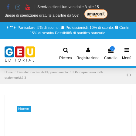
Servizio clienti lun-ven dalle 8 alle 15
Spese di spedizione gratuite a partire da 50€
👨‍🦱👩 Particolare: 5% di sconto. 🎓 Professionisti: 10% di sconto. 🏨 Centri:
15% di sconto/ Possibilità di bonifico bancario.
0
Ricerca
Registrazione
Carrello
Menù
Home
Disturbi Specifici dell’Apprendimento
Il Pitto-quaderno della
grafomotricità 3
Nuovo