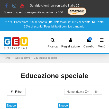
Servizio clienti lun-ven dalle 8 alle 15
Spese di spedizione gratuite a partire da 50€
👨‍🦱👩 Particolare: 5% di sconto. 🎓 Professionisti: 10% di sconto. 🏨 Centri:
15% di sconto/ Possibilità di bonifico bancario.
0
Ricerca
Registrazione
Carrello
Menù
Home
Fasi educative
Educazione speciale
Educazione speciale
Filtro
Nome, da A a Z
8
Nuovo
Nuovo