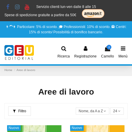
Servizio clienti lun-ven dalle 8 alle 15
Spese di spedizione gratuite a partire da 50€
👨‍🦱👩 Particolare: 5% di sconto. 🎓 Professionisti: 10% di sconto. 🏨 Centri:
15% di sconto/ Possibilità di bonifico bancario.
0
Ricerca
Registrazione
Carrello
Menù
Home
Aree di lavoro
Aree di lavoro
Filtro
Nome, da A a Z
24
Nuovo
Nuovo