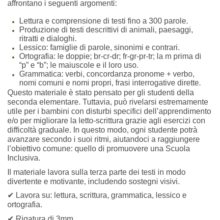
affrontano i seguenti argomenti:
Lettura e comprensione di testi fino a 300 parole.
Produzione di testi descrittivi di animali, paesaggi,
ritratti e dialoghi.
Lessico: famiglie di parole, sinonimi e contrari.
Ortografia: le doppie; br-cr-dr; fr-gr-pr-tr; la m prima di
“p” e “b”; le maiuscole e il loro uso.
Grammatica: verbi, concordanza pronome + verbo,
nomi comuni e nomi propri, frasi interrogative dirette.
Questo materiale è stato pensato per gli studenti della
seconda elementare. Tuttavia, può rivelarsi estremamente
utile per i bambini con disturbi specifici dell’apprendimento
e/o per migliorare la letto-scrittura grazie agli esercizi con
difficoltà graduale. In questo modo, ogni studente potrà
avanzare secondo i suoi ritmi, aiutandoci a raggiungere
l’obiettivo comune: quello di promuovere una Scuola
Inclusiva.
Il materiale lavora sulla terza parte dei testi in modo
divertente e motivante, includendo sostegni visivi.
✔
Lavora su: lettura, scrittura, grammatica, lessico e
ortografia.
✔
Rigatura di 3mm.