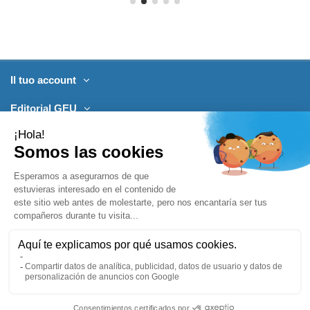
Il tuo account
Editorial GEU
Prodotti
Contattaci
Puoi annullare l’iscrizione in qualsiasi momento.
Leggi le informazioni di contatto nelle note legali.
Accetto i termini e le condizioni sul trattamento dei dati.
Seguici
Aggiungi al carrello