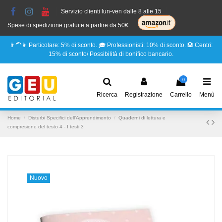
Servizio clienti lun-ven dalle 8 alle 15
Spese di spedizione gratuite a partire da 50€
👨‍🦱👩 Particolare: 5% di sconto. 🎓 Professionisti: 10% di sconto. 🏨 Centri:
15% di sconto/ Possibilità di bonifico bancario.
0
Ricerca
Registrazione
Carrello
Menù
Home
Disturbi Specifici dell’Apprendimento
Quaderni di lettura e
compresione del testo 4 - I testi 3
Nuovo