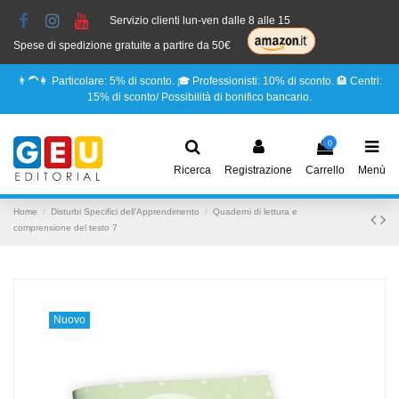
Servizio clienti lun-ven dalle 8 alle 15
Spese di spedizione gratuite a partire da 50€
👨‍🦱👩 Particolare: 5% di sconto. 🎓 Professionisti: 10% di sconto. 🏨 Centri:
15% di sconto/ Possibilità di bonifico bancario.
0
Ricerca
Registrazione
Carrello
Menù
Home
Disturbi Specifici dell’Apprendimento
Quaderni di lettura e
comprensione del testo 7
Nuovo