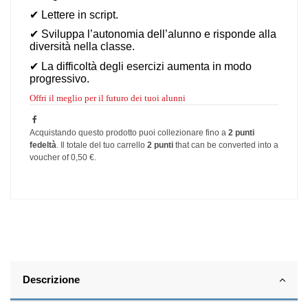
✔
Lettere in script.
✔
Sviluppa l
’
autonomia dell
’
alunno e risponde alla
diversità nella classe.
✔
La difficolt
à
degli esercizi aumenta in modo
progressivo
.
Offri il meglio per il futuro dei tuoi alunni
Acquistando questo prodotto puoi collezionare fino a
2
punti
fedeltà
. Il totale del tuo carrello
2
punti
that can be converted into a
voucher of
0,50 €
.
Descrizione