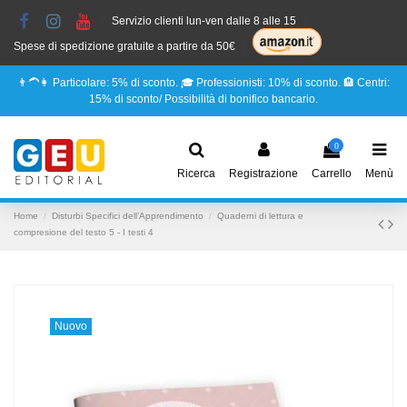
Servizio clienti lun-ven dalle 8 alle 15
Spese di spedizione gratuite a partire da 50€
👨‍🦱👩 Particolare: 5% di sconto. 🎓 Professionisti: 10% di sconto. 🏨 Centri:
15% di sconto/ Possibilità di bonifico bancario.
0
Ricerca
Registrazione
Carrello
Menù
Home
Disturbi Specifici dell’Apprendimento
Quaderni di lettura e
compresione del testo 5 - I testi 4
Nuovo