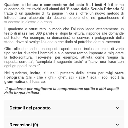
Quaderni di lettura e compresione del testo 5 - I testi 4
è il primo
quaderno dei tre rivolti agli alunni del
3° anno della
Scuola Primaria
.Si
tratta di un quaderno di 72 pagine in cui si offre un nuovo metodo di
letto-scrittura elaborato da docenti esperti che ne garantiscono il
successo in classe e a casa.
Il quaderno è strutturato in modo che l’alunno legga attentamente un
testo di
massimo 300 parole
e, dopo la lettura, risponde alle domande
sul testo. Per esempio, si domanderà di scrivere i protagonisti della
storia, dove si svolge l’azione o che titolo si potrebbe dare al racconto.
Oltre alle domande con risposte aperte, sono inclusi esercizi di vario
tipo per far divertire i bambini e allo stesso tempo imparare e migliorare
la letto-scrittura. Troverete, per esempio, attività come “segna la
risposta corretta”, “completa il seguente testo” o “scrivi una frase con
ogni gruppo di parole”.
Nel quaderno, inoltre, si usa il pretesto della lettura per
migliorare
l’ortografia
(chi · che / ghi · ghe", sci · sce / sca · sco, ecc.) la
grammatica
e il
lessico
.
Il quaderno per migliorare la comprensione scritta e altri aspetti
della lingua italiana.
Dettagli del prodotto
Recensioni (0)