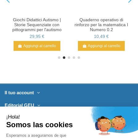
Giochi Didattici Autismo |
Quaderno operativo di
Storie Sequenziate con
rinforzo per la matematica I
pittogrammi per l'autismo
Numero 0.2
29,95 €
10,49 €
Aggiungi al carrello
Aggiungi al carrello
Il tuo account
Editorial GEU
Prodotti
Contattaci